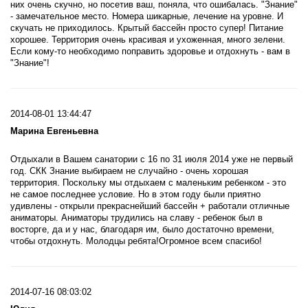
них очень скучно, но посетив ваш, поняла, что ошибалась. "Знание"
- замечательное место. Номера шикарные, лечение на уровне. И
скучать не приходилось. Крытый бассейн просто супер! Питание
хорошее. Территория очень красивая и ухоженная, много зелени.
Если кому-то необходимо поправить здоровье и отдохнуть - вам в
"Знание"!
2014-08-01 13:44:47
Марина Евгеньевна
Отдыхали в Вашем санатории с 16 по 31 июля 2014 уже не первый
год. СКК Знание выбираем не случайно - очень хорошая
территория. Поскольку мы отдыхаем с маленьким ребенком - это
не самое последнее условие. Но в этом году были приятно
удивлены - открыли прекраснейший бассейн + работали отличные
аниматоры. Аниматоры трудились на славу - ребенок был в
восторге, да и у нас, благодаря им, было достаточно времени,
чтобы отдохнуть. Молодцы ребята!Огромное всем спасибо!
2014-07-16 08:03:02