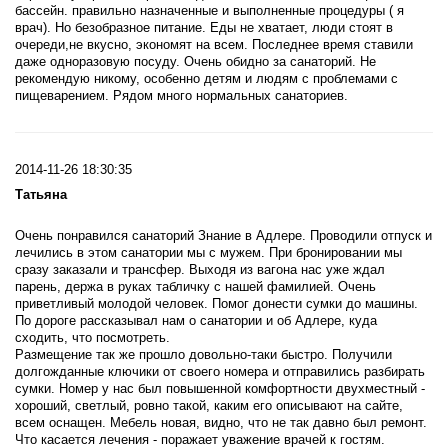
бассейн. правильно назначенные и выполненные процедуры ( я
врач). Но безобразное питание. Еды не хватает, люди стоят в
очереди,не вкусно, экономят на всем. Последнее время ставили
даже одноразовую посуду. Очень обидно за санаторий. Не
рекомендую никому, особенно детям и людям с проблемами с
пищеварением. Рядом много нормальных санаториев.
2014-11-26 18:30:35
Татьяна
Очень понравился санаторий Знание в Адлере. Проводили отпуск и
лечились в этом санатории мы с мужем. При бронировании мы
сразу заказали и трансфер. Выходя из вагона нас уже ждал
парень, держа в руках табличку с нашей фамилией. Очень
приветливый молодой человек. Помог донести сумки до машины.
По дороге рассказывал нам о санатории и об Адлере, куда
сходить, что посмотреть.
Размещение так же прошло довольно-таки быстро. Получили
долгожданные ключики от своего номера и отправились разбирать
сумки. Номер у нас был повышенной комфортности двухместный -
хороший, светлый, ровно такой, каким его описывают на сайте,
всем оснащен. Мебель новая, видно, что не так давно был ремонт.
Что касается лечения - поражает уважение врачей к гостям.