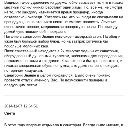
Видимо, такое удивление их дружелюбие вызывает то, что в наших
местный поликлиниках работают одни хамы. Но, все же, не смотря
на то, что каждому назначается время процедур, иногда
создавались очереди. Хотелось бы, что бы люди не опаздывали на
процедуры, но на это никто никак не сможет повлиять. Лечение
очень качественное, медицинская аппаратура новая. По приезду
домой чувствовали себя прекрасно.
Питание в санатории Знание неплохое - шведский стол. На обед и
ужин был большой выбор блюд, но на завтрак хотелось бы
побольше молочных каш.
Пляж собственный находится в 2х минутах ходьбы от санатория,
оборудованный душевыми, туалетом, кабинками для переодевания,
лежаками, зонтами и так далее. К гальке ноги быстро привыкают, и
никакая специальная обувь не нужна, это даже полезно походить
по горячим камушкам.
Санаторий Знание в целом понравился. Было очень приятно
провести отпуск именно у Вас. По возможности приедем и
следующим летом.
2014-11-07 12:54:51
Света
В этом году впервые отдыхала в санатории. Всегда было мнение, в