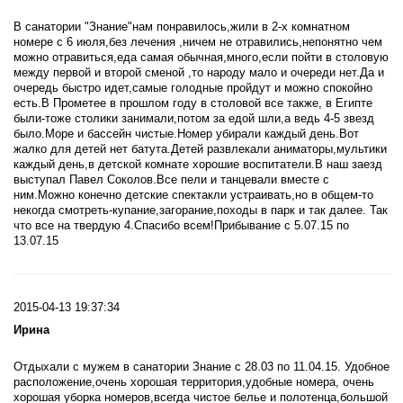
В санатории "Знание"нам понравилось,жили в 2-х комнатном
номере с 6 июля,без лечения ,ничем не отравились,непонятно чем
можно отравиться,еда самая обычная,много,если пойти в столовую
между первой и второй сменой ,то народу мало и очереди нет.Да и
очередь быстро идет,самые голодные пройдут и можно спокойно
есть.В Прометее в прошлом году в столовой все также, в Египте
были-тоже столики занимали,потом за едой шли,а ведь 4-5 звезд
было.Море и бассейн чистые.Номер убирали каждый день.Вот
жалко для детей нет батута.Детей развлекали аниматоры,мультики
каждый день,в детской комнате хорошие воспитатели.В наш заезд
выступал Павел Соколов.Все пели и танцевали вместе с
ним.Можно конечно детские спектакли устраивать,но в общем-то
некогда смотреть-купание,загорание,походы в парк и так далее. Так
что все на твердую 4.Спасибо всем!Прибывание с 5.07.15 по
13.07.15
2015-04-13 19:37:34
Ирина
Отдыхали с мужем в санатории Знание с 28.03 по 11.04.15. Удобное
расположение,очень хорошая территория,удобные номера, очень
хорошая уборка номеров,всегда чистое белье и полотенца,большой